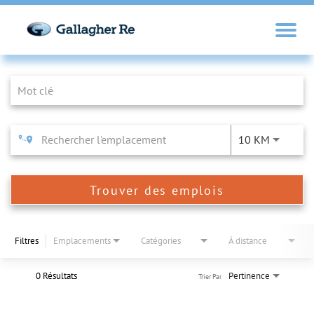
Job Search Page
10 KM
Trouver des emplois
Filtres
Emplacements
Catégories
À distance
0 Résultats
Pertinence
Trier Par