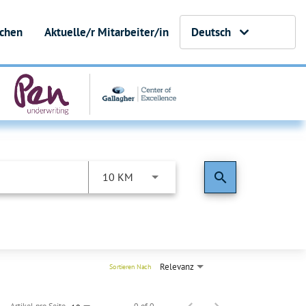
uchen
Aktuelle/r Mitarbeiter/in
Deutsch
search
10 KM
Relevanz
Sortieren Nach
Artikel pro Seite
0 of 0