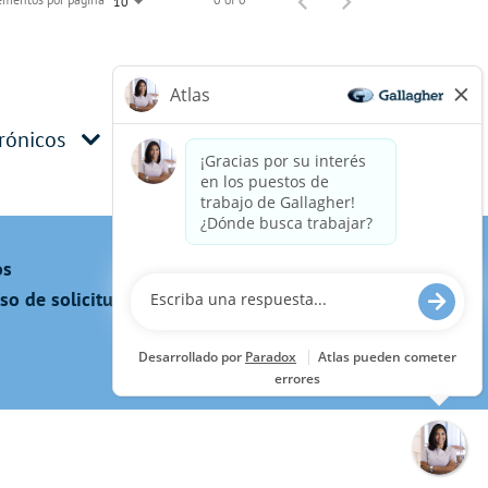
10
trónicos
os
 de solicitud, incluido el uso de este