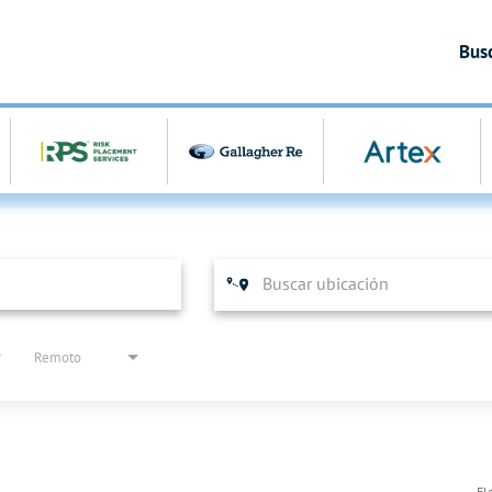
Bus
Remoto
El