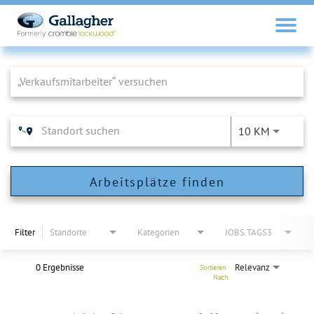
Job Search Page
10 KM
Arbeitsplätze finden
Filter
Standorte
Kategorien
JOBS.TAGS3
0 Ergebnisse
Relevanz
Sortieren 
Nach