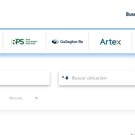
Bus
Remoto
El