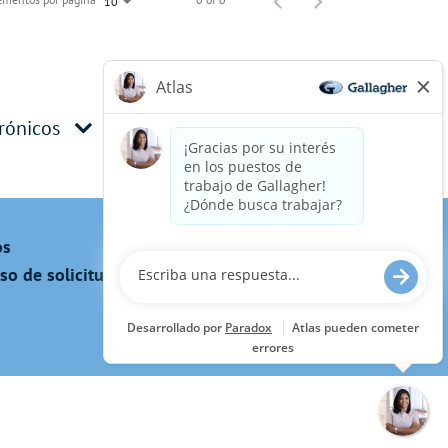
10
trónicos
os
 de solicitud, incluido el uso de este