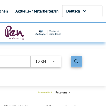
uchen
Aktuelle/r Mitarbeiter/in
Deutsch
search
10 KM
Relevanz
Sortieren Nach
Artikel pro Seite
0 of 0