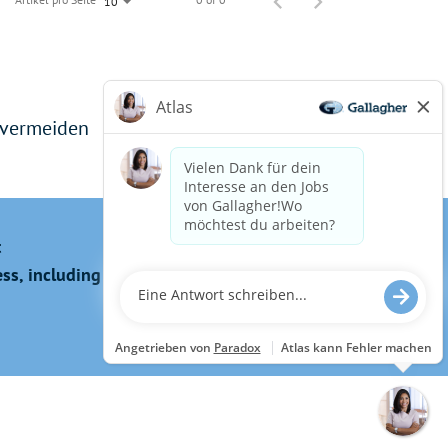
10
 vermeiden
t
s, including the use of this website?