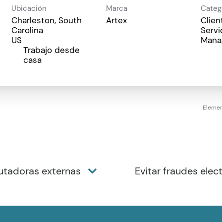
Ubicación
Marca
Categ
Charleston, South
Artex
Clien
Carolina
Serv
Mana
Trabajo desde
inicio
casa
Elemen
utadoras externas
Evitar fraudes elec