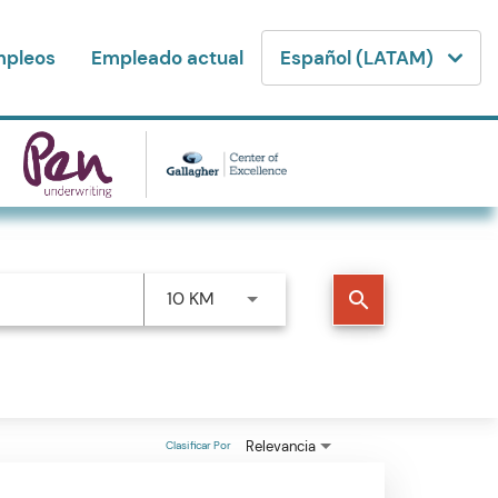
mpleos
Empleado actual
Español (LATAM)
10 KM
search
Relevancia
Clasificar Por