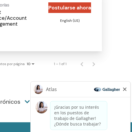
orías
Postularse ahora
t
ice/Account
English (US)
gement
tos por página
1 – 1 of 1
10
trónicos