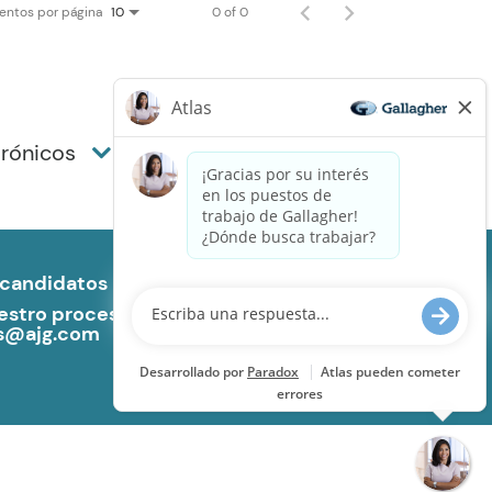
entos por página
0 of 0
10
trónicos
 candidatos
tro proceso de solicitud, incluido el uso de
s@ajg.com