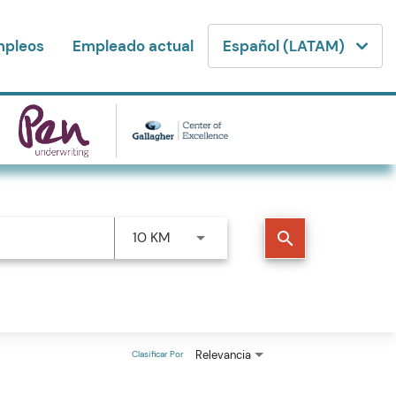
mpleos
Empleado actual
Español (LATAM)
10 KM
search
Relevancia
Clasificar Por