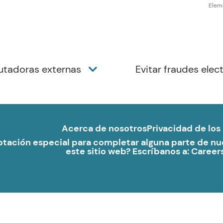
Elem
utadoras externas
Evitar fraudes elec
Acerca de nosotros
Privacidad de los
tación especial para completar alguna parte de nues
este sitio web? Escríbanos a:
Career