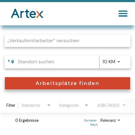
Job Search Page
10 KM
Arbeitsplätze finden
Filter
Standorte
Kategorien
JOBS.TAGS3
0 Ergebnisse
Relevanz
Sortieren 
Nach