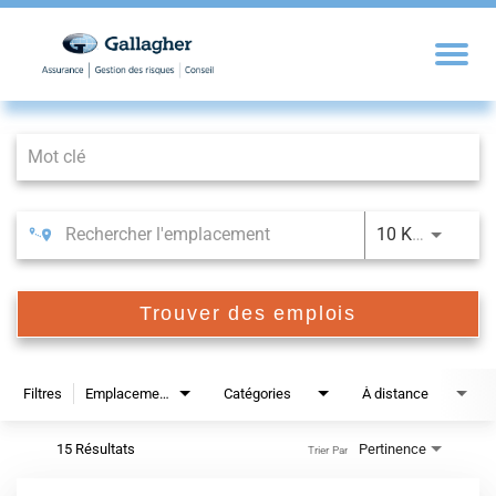
Job Search Page
10 KM
Trouver des emplois
Filtres
Emplacements
Catégories
À distance
15 Résultats
Pertinence
Trier Par