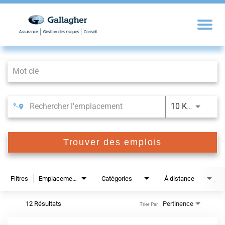
Job Search Page
10 KM
Trouver des emplois
Filtres
Emplacements
Catégories
À distance
12 Résultats
Pertinence
Trier Par