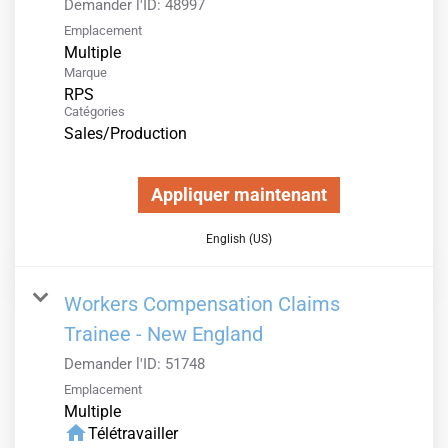
Demander l'ID:
48997
Emplacement
Multiple
Marque
RPS
Catégories
Sales/Production
Appliquer maintenant
English (US)
Workers Compensation Claims
Trainee - New England
Demander l'ID:
51748
Emplacement
Multiple
home
Télétravailler