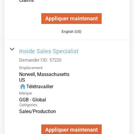
Claims
Appliquer maintenant
English (US)
Inside Sales Specialist
Demander l'ID:
57220
Emplacement
Norwell, Massachusetts
home
Télétravailler
Marque
GGB - Global
Catégories
Sales/Production
Appliquer maintenant