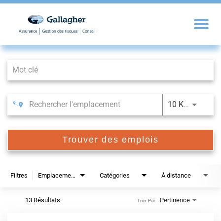
Job Search Page
10 KM
Trouver des emplois
Filtres
Emplacements
Catégories
À distance
13 Résultats
Pertinence
Trier Par