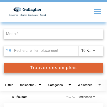
Job Search Page
10 KM
Trouver des emplois
Filtres
Emplacements
Catégories
À distance
5 Résultats
Pertinence
Trier Par