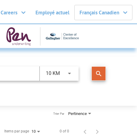
 Careers
Employé actuel
Français Canadien
search
10 KM
Pertinence
Trier Par
Items par page
0 of 0
10