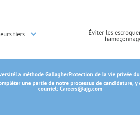
Éviter les escroque
eurs tiers
hameçonnag
versité
La méthode Gallagher
Protection de la vie privée d
mpléter une partie de notre processus de candidature, y c
courriel:
Careers@ajg.com