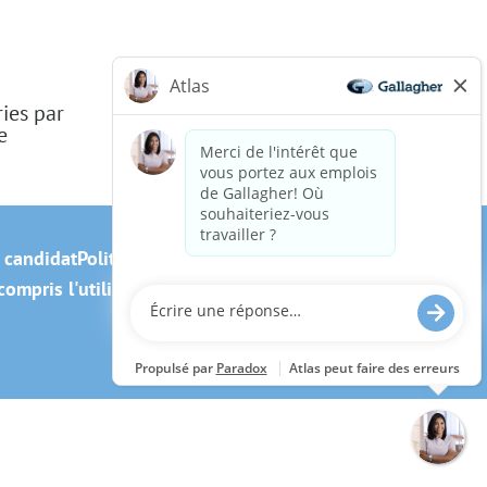
ries par
e
u candidat
Politique relative aux témoins
ompris l'utilisation de ce site web? Envoyez-nous un