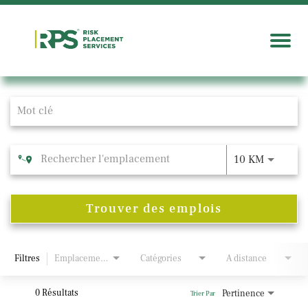
Job Search Page
10 KM
Trouver des emplois
Filtres
Emplacements
Catégories
À distance
0 Résultats
Pertinence
Trier Par