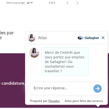
Items par page
0 of 0
10
ies par
e
R.-
AU
U.
andidature, y compris l'utilisation de ce