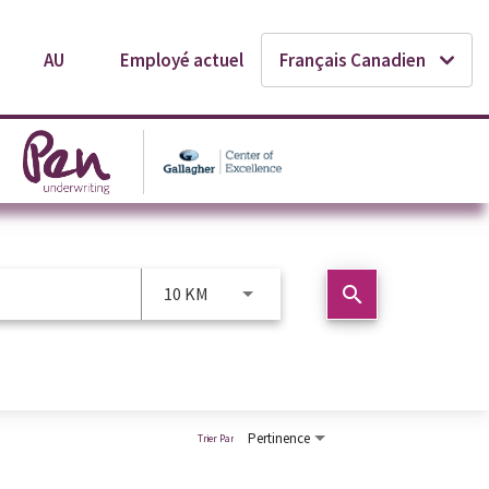
AU
Employé actuel
Français Canadien
search
10 KM
Pertinence
Trier Par