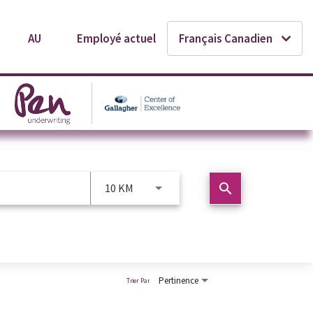
AU
Employé actuel
Français Canadien
search
10 KM
Pertinence
Trier Par