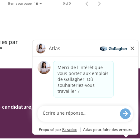
Items par page
0 of 0
10
ies par
e
R.-
AU
U.
andidature, y compris l'utilisation de ce