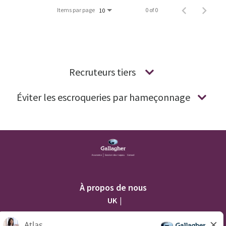
Items par page
0 of 0
10
Recruteurs tiers
Éviter les escroqueries par hameçonnage
À propos de nous
UK
AU