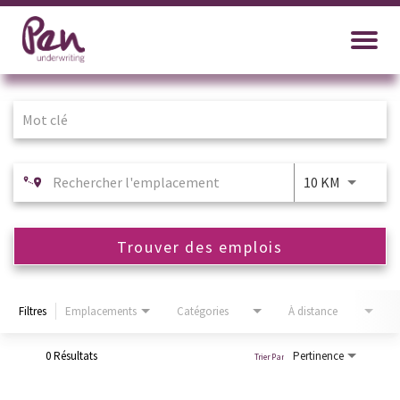
Job Search Page
10 KM
Trouver des emplois
Filtres
Emplacements
Catégories
À distance
0 Résultats
Pertinence
Trier Par