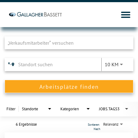
Job Search Page
10 KM
Arbeitsplätze finden
Filter
Standorte
Kategorien
JOBS.TAGS3
6 Ergebnisse
Relevanz
Sortieren 
Nach