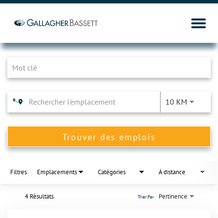
Job Search Page
10 KM
Trouver des emplois
Filtres
Emplacements
Catégories
À distance
4 Résultats
Pertinence
Trier Par