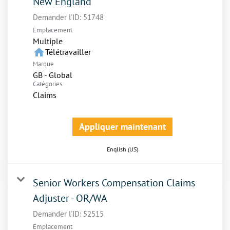
New England
Demander l'ID:
51748
Emplacement
Multiple
home
Télétravailler
Marque
GB - Global
Catégories
Claims
Appliquer maintenant
English (US)
Senior Workers Compensation Claims
Adjuster - OR/WA
Demander l'ID:
52515
Emplacement