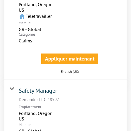
Portland, Oregon
home
Télétravailler
Marque
GB - Global
Catégories
Claims
Appliquer maintenant
English (US)
Safety Manager
Demander l'ID:
48597
Emplacement
Portland, Oregon
Marque
GB - Global