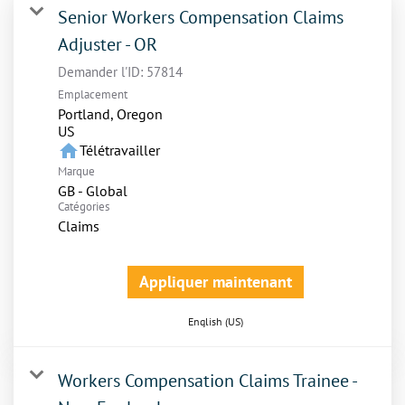
Senior Workers Compensation Claims
Adjuster - OR
Demander l'ID:
57814
Emplacement
Portland, Oregon
home
Télétravailler
Marque
GB - Global
Catégories
Claims
Appliquer maintenant
English (US)
Workers Compensation Claims Trainee -