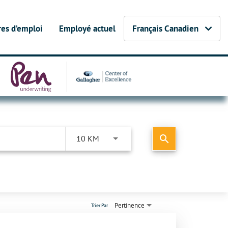
fres d’emploi
Employé actuel
Français Canadien
search
10 KM
Pertinence
Trier Par