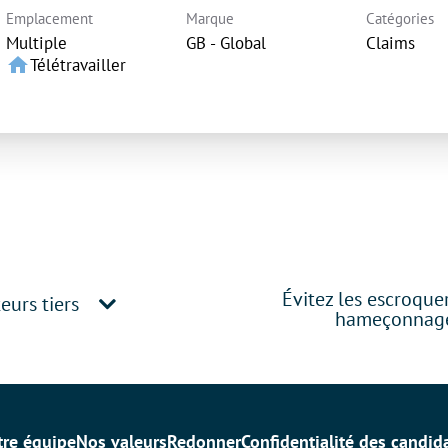
Emplacement
Marque
Catégories
Multiple
GB - Global
Claims
home
Télétravailler
Évitez les escroque
eurs tiers
hameçonnag
tre équipe
Nos valeurs
Redonner
Confidentialité des candid