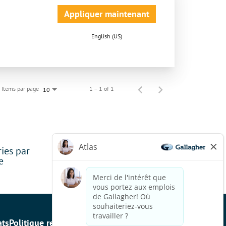
Appliquer maintenant
English (US)
Items par page
1 – 1 of 1
10
ries par
e
ats
Politique relative aux témoins