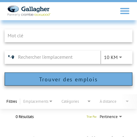
Job Search Page
10 KM
Trouver des emplois
Filtres
Emplacements
Catégories
À distance
0 Résultats
Pertinence
Trier Par