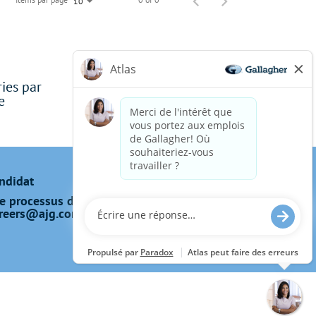
10
ries par
e
andidat
e processus de candidature, y compris
reers@ajg.com