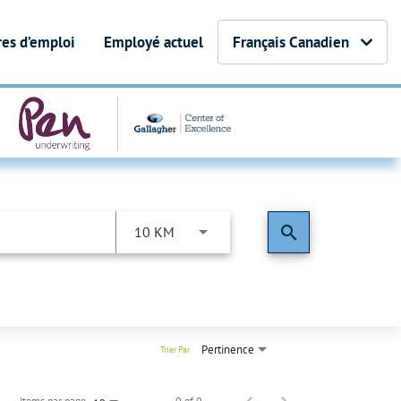
fres d’emploi
Employé actuel
Français Canadien
search
10 KM
Pertinence
Trier Par
Items par page
0 of 0