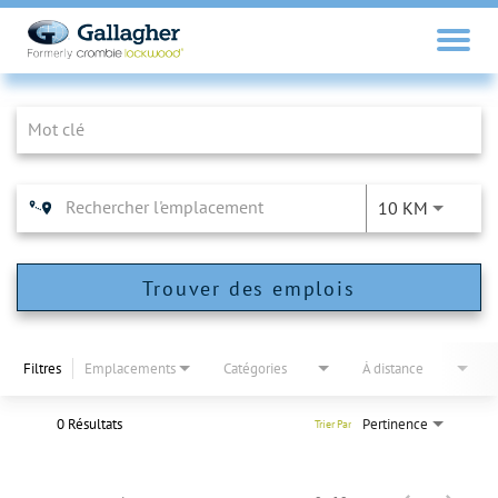
Job Search Page
10 KM
Trouver des emplois
Filtres
Emplacements
Catégories
À distance
0 Résultats
Pertinence
Trier Par