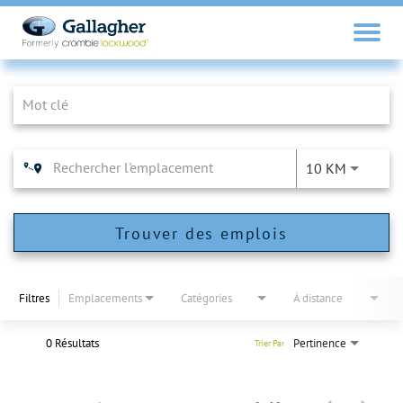
Job Search Page
10 KM
Trouver des emplois
Filtres
Emplacements
Catégories
À distance
0 Résultats
Pertinence
Trier Par