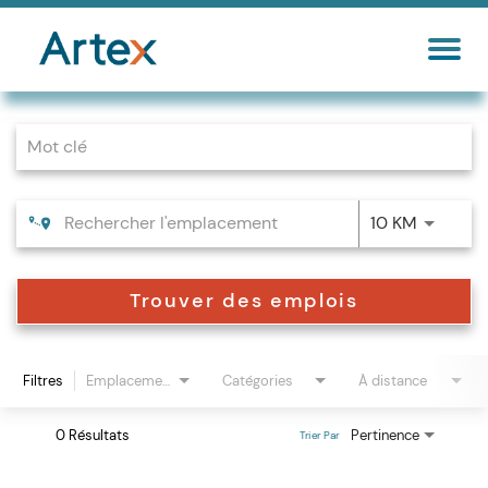
Job Search Page
10 KM
Trouver des emplois
Filtres
Emplacements
Catégories
À distance
0 Résultats
Pertinence
Trier Par