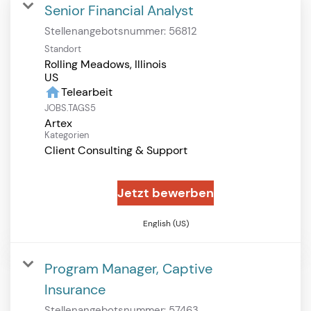
Senior Financial Analyst
Stellenangebotsnummer:
56812
Standort
Rolling Meadows, Illinois
home
Telearbeit
JOBS.TAGS5
Artex
Kategorien
Client Consulting & Support
Jetzt bewerben
English (US)
Program Manager, Captive
Insurance
Stellenangebotsnummer:
57463