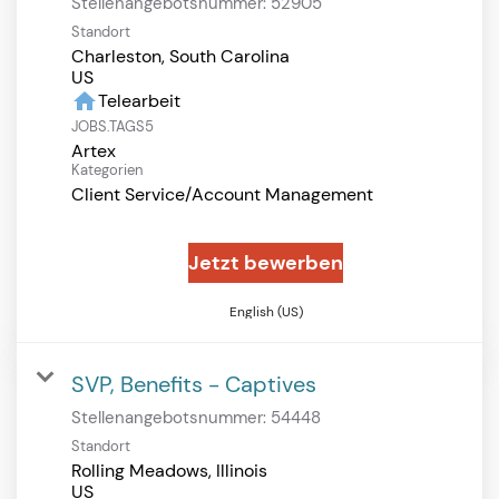
Stellenangebotsnummer:
52905
Standort
Charleston, South Carolina
home
Telearbeit
JOBS.TAGS5
Artex
Kategorien
Client Service/Account Management
Jetzt bewerben
English (US)
SVP, Benefits - Captives
Stellenangebotsnummer:
54448
Standort
Rolling Meadows, Illinois