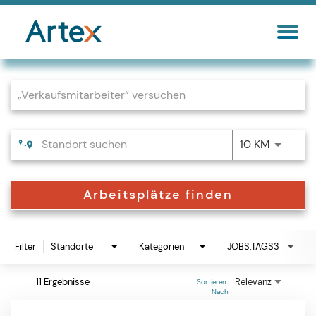
Job Search Page
10 KM
Arbeitsplätze finden
Filter
Standorte
Kategorien
JOBS.TAGS3
11 Ergebnisse
Relevanz
Sortieren 
Nach