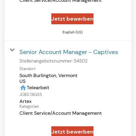
Client Service/Account Management
Jetzt bewerben
English (US)
Senior Account Manager - Captives
Stellenangebotsnummer:
54502
Standort
South Burlington, Vermont
home
Telearbeit
JOBS.TAGS5
Artex
Kategorien
Client Service/Account Management
Jetzt bewerben