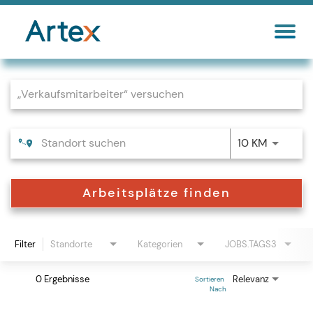
Job Search Page
10 KM
Arbeitsplätze finden
Filter
Standorte
Kategorien
JOBS.TAGS3
0 Ergebnisse
Relevanz
Sortieren 
Nach