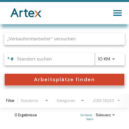
Job Search Page
10 KM
Arbeitsplätze finden
Filter
Standorte
Kategorien
JOBS.TAGS3
0 Ergebnisse
Relevanz
Sortieren 
Nach