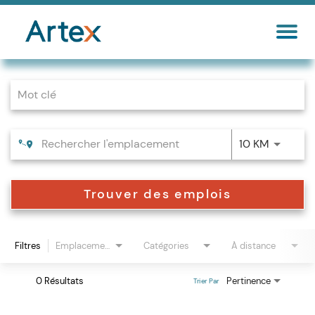
Job Search Page
10 KM
Trouver des emplois
Filtres
Emplacements
Catégories
À distance
0 Résultats
Pertinence
Trier Par