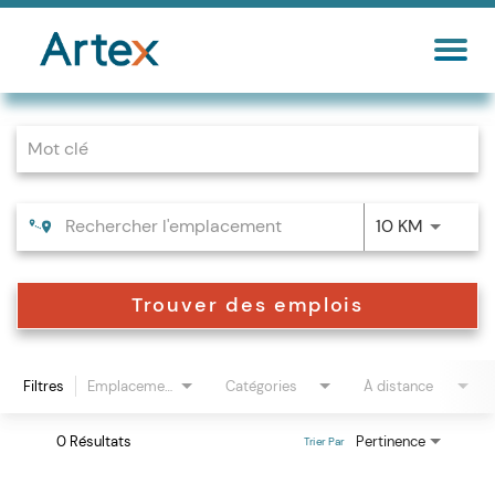
Job Search Page
10 KM
Trouver des emplois
Filtres
Emplacements
Catégories
À distance
0 Résultats
Pertinence
Trier Par