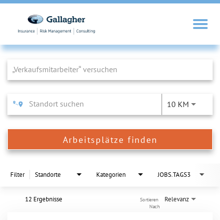
Job Search Page
10 KM
Arbeitsplätze finden
Filter
Standorte
Kategorien
JOBS.TAGS3
12 Ergebnisse
Relevanz
Sortieren 
Nach